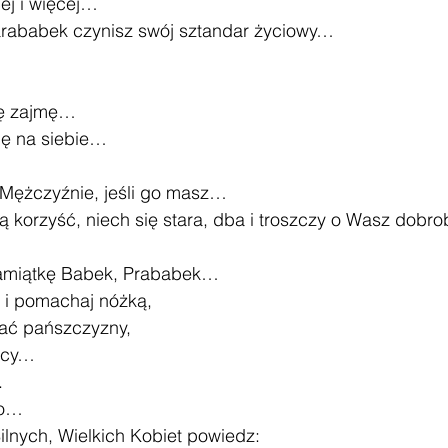
ej i więcej…
Parababek czynisz swój sztandar życiowy…
ię zajmę…
mę na siebie…
Mężczyźnie, jeśli go masz…
ą korzyść, niech się stara, dba i troszczy o Wasz dobro
pamiątkę Babek, Prababek…
 i pomachaj nóżką, 
iać pańszczyzny, 
nocy…
.
ko…
ilnych, Wielkich Kobiet powiedz: