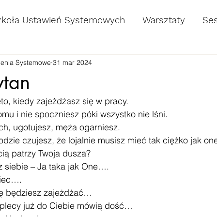
zkoła Ustawień Systemowych
Warsztaty
Ses
wienia Systemowe
31 mar 2024
ytan
eto, kiedy zajeżdżasz się w pracy.
u i nie spoczniesz póki wszystko nie lśni.
ch, ugotujesz, męża ogarniesz.
odzie czujesz, że lojalnie musisz mieć tak ciężko jak on
ścią patrzy Twoja dusza?
z siebie – Ja taka jak One….
wiec….
ię będziesz zajeżdżać…
 plecy już do Ciebie mówią dość…