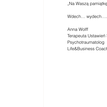
„Na Waszą pamiątkę 
Wdech… wydech….
Anna Wolff
Terapeuta Ustawień
Psychotraumatolog
Life&Business Coac