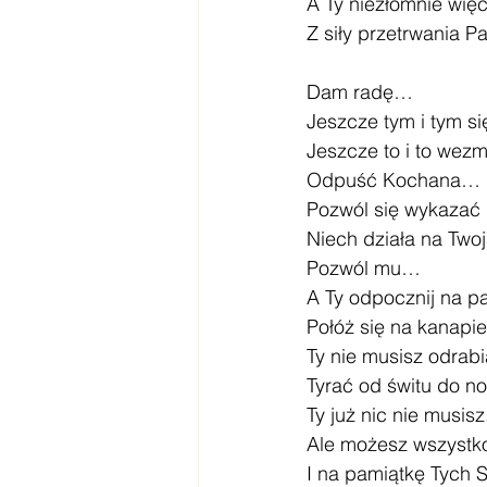
A Ty niezłomnie więc
Z siły przetrwania 
Dam radę…
Jeszcze tym i tym s
Jeszcze to i to wez
Odpuść Kochana…
Pozwól się wykazać 
Niech działa na Twoj
Pozwól mu…
A Ty odpocznij na 
Połóż się na kanapie
Ty nie musisz odrab
Tyrać od świtu do 
Ty już nic nie musisz
Ale możesz wszyst
I na pamiątkę Tych S