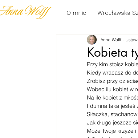
Anna Wolff
O mnie
Wrocławska S
Anna Wolff - Usta
Kobieta t
Przy kim stoisz kobi
Kiedy wracasz do dom
Zrobisz przy dziecia
Wobec ilu kobiet w r
Na ile kobiet z miło
I dumna taka jesteś 
Siłaczka, stachano
Jak długo jeszcze s
Może Twoje krzyże i