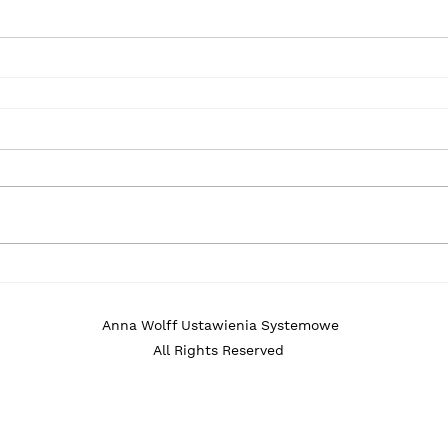
ia systemowe / c
Anna Wolff Ustawienia Systemowe
All Rights Reserved
rozwojowa nie s