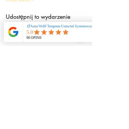
Udostępnij to wydarzenie
Ustawienia systemowe
/ coaching / praca
rozwojowa nie
stanowią świadczeń
zdrowotnych ani
psychoterapii. Nie
diagnozuję i nie leczę
zaburzeń. W