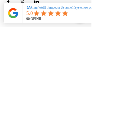
Ustawienia systemowe
/ coaching / praca
rozwojowa nie
stanowią świadczeń
zdrowotnych ani
psychoterapii. Nie
diagnozuję i nie leczę
zaburzeń. W
przypadku kryzysu
zdrowia psychicznego
lub objawów