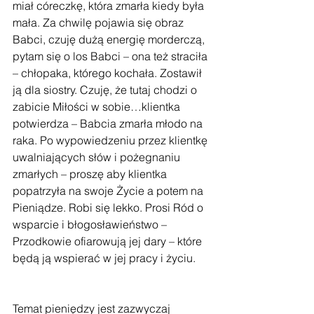
miał córeczkę, która zmarła kiedy była 
mała. Za chwilę pojawia się obraz 
Babci, czuję dużą energię morderczą, 
pytam się o los Babci – ona też straciła 
– chłopaka, którego kochała. Zostawił 
ją dla siostry. Czuję, że tutaj chodzi o 
zabicie Miłości w sobie…klientka 
potwierdza – Babcia zmarła młodo na 
raka. Po wypowiedzeniu przez klientkę 
uwalniających słów i pożegnaniu 
zmarłych – proszę aby klientka 
popatrzyła na swoje Życie a potem na 
Pieniądze. Robi się lekko. Prosi Ród o 
wsparcie i błogosławieństwo – 
Przodkowie ofiarowują jej dary – które 
będą ją wspierać w jej pracy i życiu. 
Temat pieniędzy jest zazwyczaj 