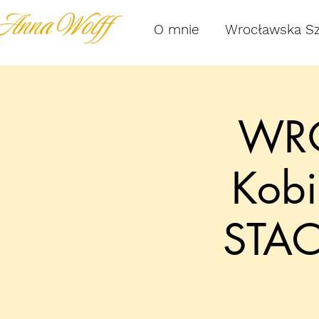
Anna Wolff
O mnie
Wrocławska S
WRO
Kobi
STA