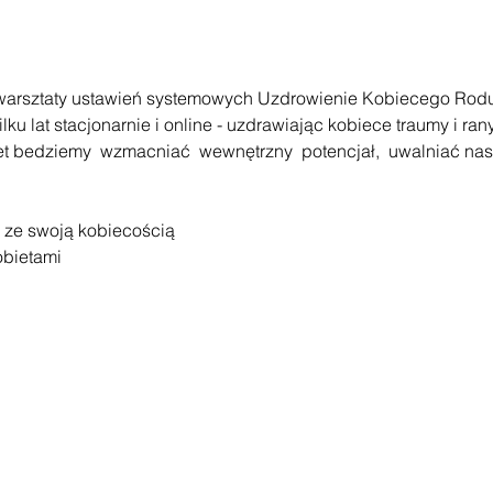
warsztaty ustawień systemowych Uzdrowienie Kobiecego Rodu
ku lat stacjonarnie i online - uzdrawiając kobiece traumy i rany 
t bedziemy  wzmacniać  wewnętrzny  potencjał,  uwalniać nasz
 ze swoją kobiecością
obietami