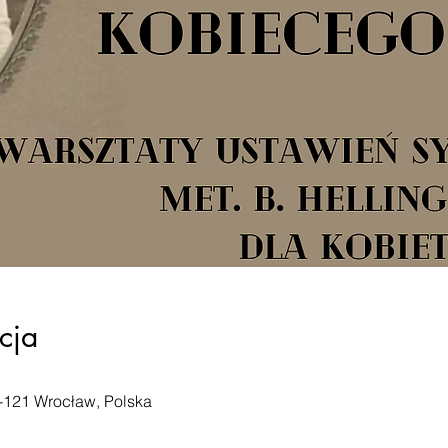
cja
-121 Wrocław, Polska