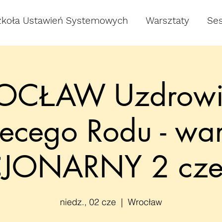
zkoła Ustawień Systemowych
Warsztaty
Ses
CŁAW Uzdrowi
ecego Rodu - war
CJONARNY 2 cze
niedz., 02 cze
  |  
Wrocław