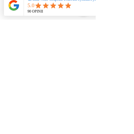
Ustawienia systemowe
/ coaching / praca
rozwojowa nie
stanowią świadczeń
zdrowotnych ani
psychoterapii. Nie
diagnozuję i nie leczę
zaburzeń. W
przypadku kryzysu
zdrowia psychicznego
lub objawów
somatycznych