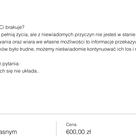
Ci brakuje?
 pełnią życia, ale z niewiadomych przyczyn nie jesteś w stani
ania oraz wiara we własne możliwości to informacje przekaz
ków było trudne, możemy nieświadomie kontynuować ich los i 
 pytania:
h się nie układa..
Cena
łasnym
600,00 zł