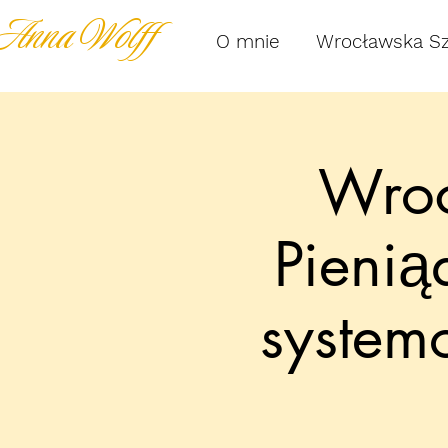
Anna Wolff
O mnie
Wrocławska S
Wroc
Pienią
system