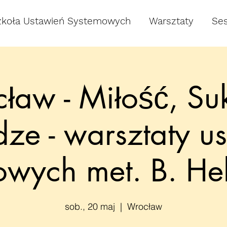
zkoła Ustawień Systemowych
Warsztaty
Ses
ław - Miłość, Suk
dze - warsztaty u
owych met. B. Hel
sob., 20 maj
  |  
Wrocław