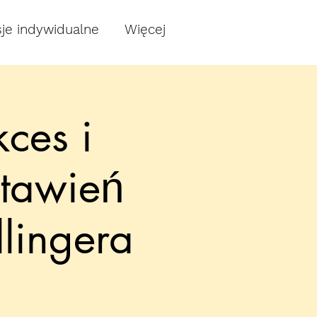
je indywidualne
Więcej
ces i
stawień
lingera