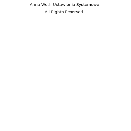
ia systemowe / c
Anna Wolff Ustawienia Systemowe
All Rights Reserved
rozwojowa nie s
czeń zdrowotnyc
apii. Nie diagnoz
zaburzeń. W prz
zdrowia psychic