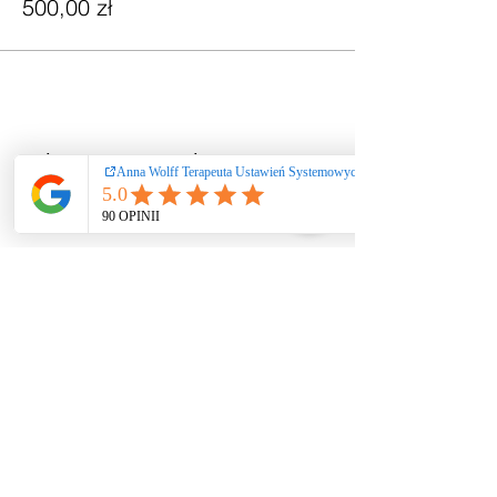
500,00 zł
Udostępnij to wydarzenie
Ustawienia systemowe
/ coaching / praca
rozwojowa nie
stanowią świadczeń
zdrowotnych ani
psychoterapii. Nie