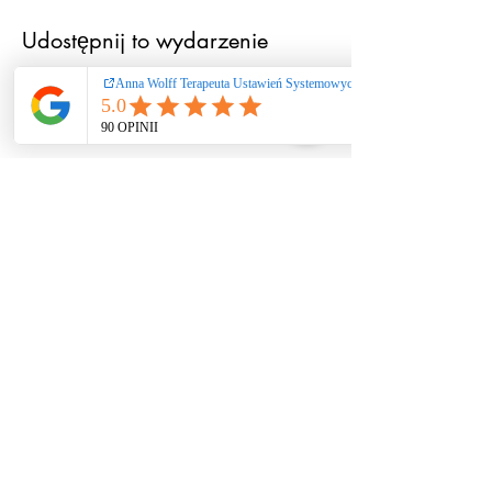
Udostępnij to wydarzenie
Ustawienia systemowe
/ coaching / praca
rozwojowa nie
stanowią świadczeń
zdrowotnych ani
psychoterapii. Nie
diagnozuję i nie leczę
zaburzeń. W
przypadku kryzysu