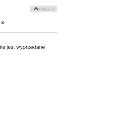
Wyprzedane
let
ie jest wyprzedane
oaching /