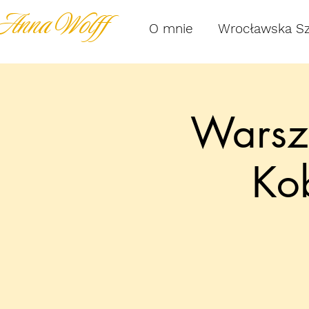
Anna Wolff
O mnie
Wrocławska S
Warszt
Ko