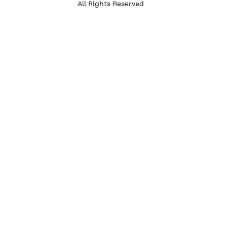
All Rights Reserved
rozwojowa nie s
czeń zdrowotnyc
apii. Nie diagnoz
zaburzeń. W prz
zdrowia psychic
somatycznych sk