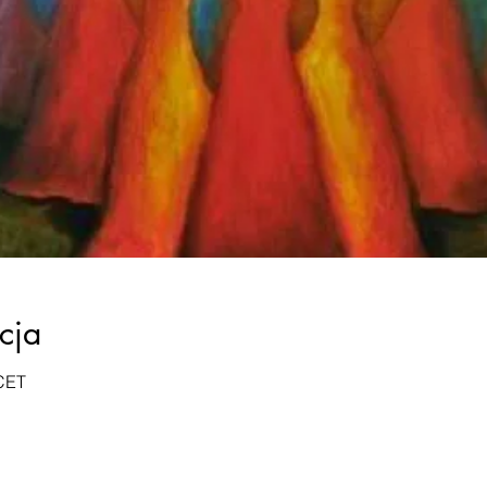
cja
 CET