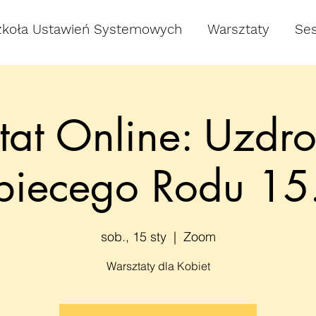
zkoła Ustawień Systemowych
Warsztaty
Ses
at Online: Uzdr
biecego Rodu 15
sob., 15 sty
  |  
Zoom
Warsztaty dla Kobiet