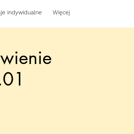
je indywidualne
Więcej
owienie
.01