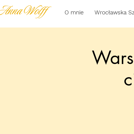
Anna Wolff
O mnie
Wrocławska S
Wars
c