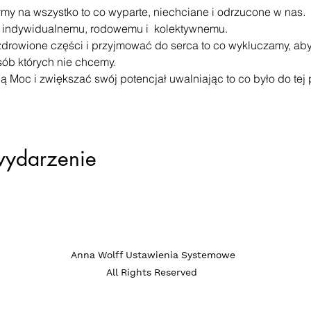
my na wszystko to co wyparte, niechciane i odrzucone w nas.
i indywidualnemu, rodowemu i  kolektywnemu.
rowione części i przyjmować do serca to co wykluczamy, aby 
osób których nie chcemy.
Moc i zwiększać swój potencjał uwalniając to co było do tej 
wydarzenie
ia systemowe / c
Anna Wolff Ustawienia Systemowe
All Rights Reserved
rozwojowa nie s