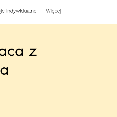
je indywidualne
Więcej
aca z
ia