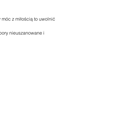
móc z miłością to uwolnić 
pory nieuszanowane i 
oaching /
tanowią