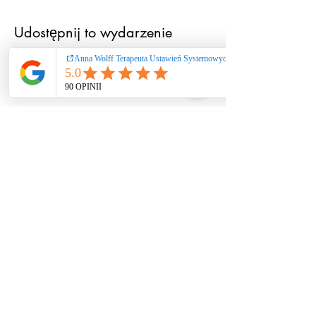
Udostępnij to wydarzenie
Ustawienia systemowe
/ coaching / praca
rozwojowa nie
stanowią świadczeń
zdrowotnych ani
psychoterapii. Nie
diagnozuję i nie leczę
zaburzeń. W
przypadku kryzysu