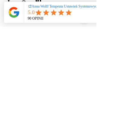
Ustawienia systemowe
/ coaching / praca
rozwojowa nie
stanowią świadczeń
zdrowotnych ani
psychoterapii. Nie
diagnozuję i nie leczę
zaburzeń. W
przypadku kryzysu
zdrowia psychicznego
lub objawów