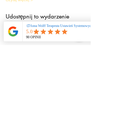
Udostępnij to wydarzenie
Ustawienia systemowe
/ coaching / praca
rozwojowa nie
stanowią świadczeń
zdrowotnych ani
psychoterapii. Nie
diagnozuję i nie leczę
zaburzeń. W