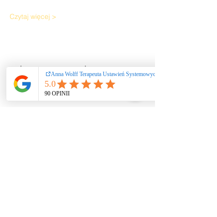
Czytaj więcej >
Udostępnij to wydarzenie
Ustawienia systemowe
/ coaching / praca
rozwojowa nie
stanowią świadczeń
zdrowotnych ani
psychoterapii. Nie