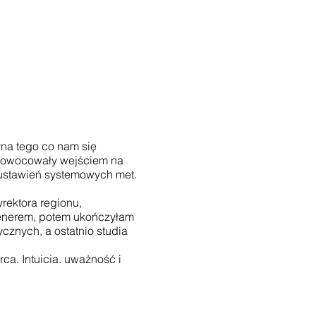
yna tego co nam się
 zaowocowały wejściem na
 ustawień systemowych met.
rektora regionu,
renerem, potem ukończyłam
ycznych, a ostatnio studia
ca. Intuicja, uważność i
wym.
mowych pod nazwą Akademia
ie.
ualnych i warsztatowych