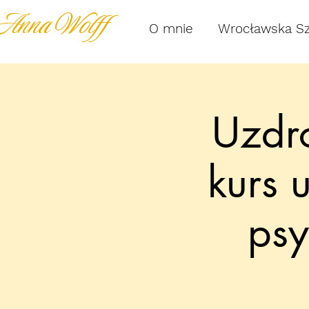
Anna Wolff
O mnie
Wrocławska S
Uzdro
kurs 
ps