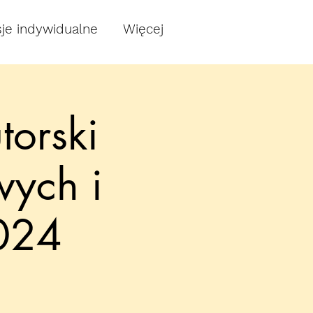
je indywidualne
Więcej
torski
wych i
024