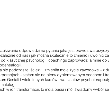
szukiwania odpowiedzi na pytania jaka jest prawdziwa przycz
ezależnie od nas i jak można skutecznie to zmienić i uwolnić
a od klasycznej psychologii, coachingu zaprowadziła mnie do
hogenealogii.
a się podczas tej ścieżki, zmieniła moje życie zawodowe – z dy
poracjach - stałam się najpierw dyplomowanym coachem i t
 kurs Gestalt i wiele innych kursów i warsztatów psychoterapeut
matologii.
ich w ich transformacji, to moja pasja i mój świadomy wybór ser
ajwięksi sprzymierzeńcy w pracy w polu informacyjnym i rodo
 trzy lata temu do otworzenia własnej szkoły ustawień syste
tórej prowadzę kursy podstawowe, zaawansowane i trenersk
em własnym wynikającym z kilku tysięcy godzin sesji indywid