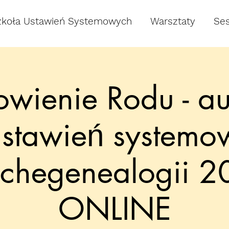
zkoła Ustawień Systemowych
Warsztaty
Ses
wienie Rodu - au
ustawień systemo
ychegenealogii 2
ONLINE