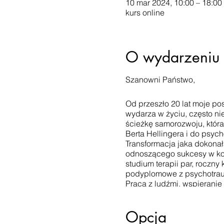
10 mar 2024, 10:00 – 18:00
kurs online
O wydarzeniu
Szanowni Państwo,
Od przeszło 20 lat moje po
wydarza w życiu, często ni
ścieżkę samorozwoju, któr
Berta Hellingera i do psyc
Transformacja jaka dokonał
odnoszącego sukcesy w kor
studium terapii par, roczny
podyplomowe z psychotrau
Praca z ludźmi, wspieranie 
spostrzegawczość to moi n
Moi klienci zachęcili mnie
Opcja
Ustawień Systemowych® w k
Dzielenie się doświadczeni