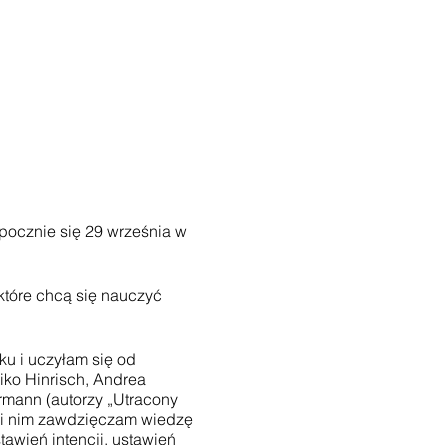
ocznie się 29 września w
tóre chcą się nauczyć
u i uczyłam się od
iko Hinrisch, Andrea
rmann (autorzy „Utracony
ięki nim zawdzięczam wiedzę
awień intencji, ustawień