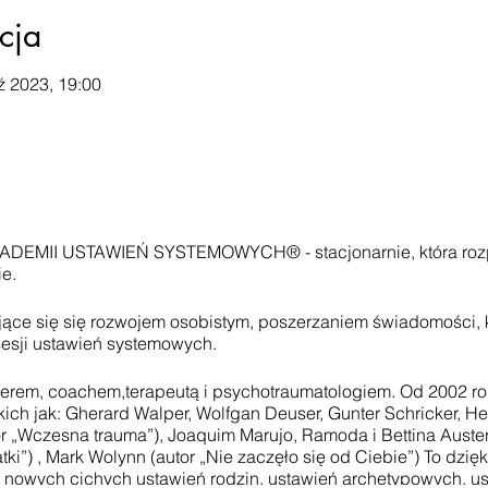
cja
ź 2023, 19:00
ADEMII USTAWIEŃ SYSTEMOWYCH® - stacjonarnie, która rozp
e.
ce się się rozwojem osobistym, poszerzaniem świadomości, k
sesji ustawień systemowych.
erem, coachem,terapeutą i psychotraumatologiem. Od 2002 rok
kich jak: Gherard Walper, Wolfgan Deuser, Gunter Schricker, He
or „Wczesna trauma”), Joaquim Marujo, Ramoda i Bettina Auste
atki”) , Mark Wolynn (autor „Nie zaczęło się od Ciebie”) To dz
 nowych cichych ustawień rodzin, ustawień archetypowych, ust