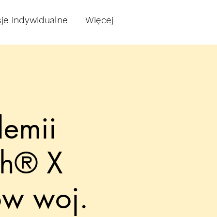
je indywidualne
Więcej
emii
ch® X
w woj.