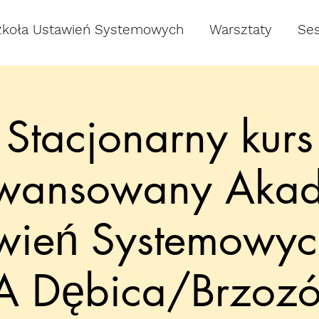
zkoła Ustawień Systemowych
Warsztaty
Ses
Stacjonarny kurs
wansowany Akad
wień Systemowy
A Dębica/Brzozó