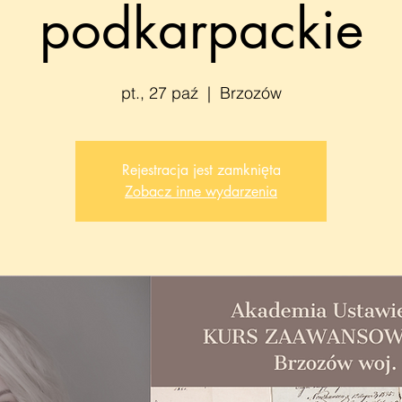
podkarpackie
pt., 27 paź
  |  
Brzozów
Rejestracja jest zamknięta
Zobacz inne wydarzenia