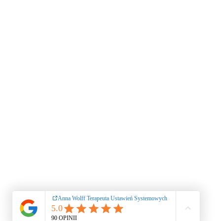
psychoter
relacji.
III. Kariera i sukces zawodo
transgeneracyjne dotyczące
leczę 
majątków - nabycie majątku 
i rosyjskie – przynależność
Przeniesienia. Szef jako r
kryzysu 
Grupa, klienci, biznes – d
biznesie.
IV. Metodologia sesji indy
– ustawiany, przeniesienia 
objawów 
Modalności klienta: wizualn
Wizualizacja, hipnoza. Pra
Etyka. BHP. Przeniesienia.
klientem straumatyzowanym. 
Praca z ciałem.
Superwizja. Superwizje pra
ustawiający. Analiza dynam
lekarzem
Ponadto w trakcie trwania
warsztatach online i stacj
W ramach pakietu startoweg