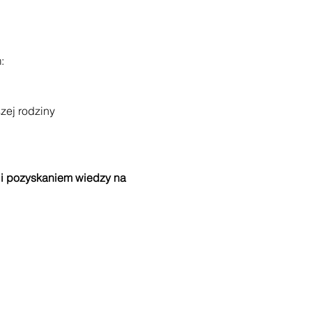
:
zej rodziny
 i pozyskaniem wiedzy na
rzeń dla indywidualnych
ą w Twoim systemie
ak czytać informacje z pola