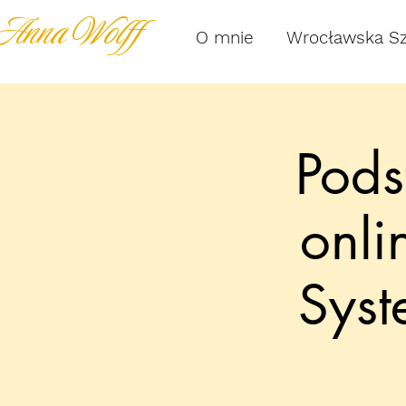
Anna Wolff
O mnie
Wrocławska S
Pods
onli
Sys