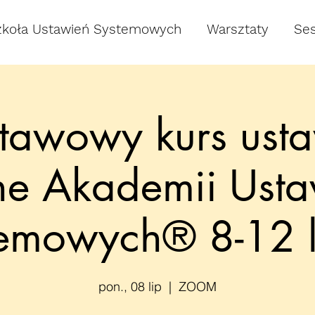
zkoła Ustawień Systemowych
Warsztaty
Ses
tawowy kurs ust
ne Akademii Ust
temowych® 8-12 l
pon., 08 lip
  |  
ZOOM