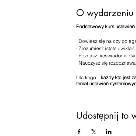
O wydarzeniu
Podstawowy kurs ustawień
· Dowiesz się na czy pole
· Zrozumiesz istotę uwikłań
· Poznasz nieświadome dyn
· Nauczysz się rozpoznawa
Dla kogo –
każdy kto jest 
temat ustawień systemowyc
Będziemy pracować online 
procesów w trakcie których
- doświadczysz jak działaj
Udostępnij to 
- przeanalizujesz swój ge
rodowym
- będziesz mieć możliwość 
morficznego