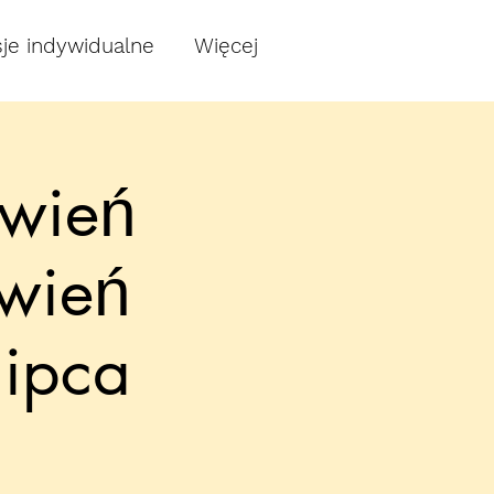
je indywidualne
Więcej
awień
awień
ipca