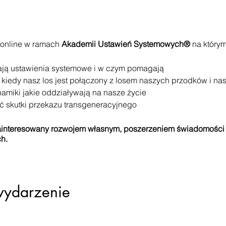
online w ramach
Akademii Ustawień Systemowych®
na którym
gają ustawienia systemowe i w czym pomagają
, kiedy nasz los jest połączony z losem naszych przodków i nas
amiki jakie oddziaływają na nasze życie
ć skutki przekazu transgeneracyjnego
zainteresowany rozwojem własnym, poszerzeniem świadomości
h.
– w małych grupach max.10 osobowych, co gwarantuje przest
:
ą uwikłania i na co mają wpływ w Twoim życiu
wydarzenie
nogram pod kątem przekazów transgeneracyjnych jakie działaj
ćwiczenia odczuwania na głębokim poziomie i nauczenia się j