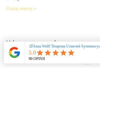
Czytaj więcej >
Udostępnij to wydarzenie
Ustawienia systemowe
/ coaching / praca
rozwojowa nie
stanowią świadczeń
zdrowotnych ani
psychoterapii. Nie