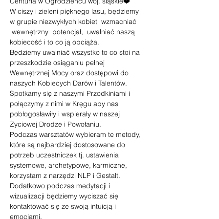
Centuria w Ogrodzieńcu woj. śląskie❤️
W ciszy i zieleni pięknego lasu, będziemy 
w grupie niezwykłych kobiet  wzmacniać 
 wewnętrzny  potencjał,  uwalniać naszą 
kobiecość i to co ją obciąża.
Będziemy uwalniać wszystko to co stoi na 
przeszkodzie osiąganiu pełnej 
Wewnętrznej Mocy oraz dostępowi do 
naszych Kobiecych Darów i Talentów.
Spotkamy się z naszymi Przodkiniami i 
połączymy z nimi w Kręgu aby nas 
pobłogosławiły i wspierały w naszej 
Życiowej Drodze i Powołaniu.
Podczas warsztatów wybieram te metody, 
które są najbardziej dostosowane do 
potrzeb uczestniczek tj. ustawienia 
systemowe, archetypowe, karmiczne, 
korzystam z narzędzi NLP i Gestalt.
Dodatkowo podczas medytacji i 
wizualizacji będziemy wyciszać się i 
kontaktować się ze swoją intuicją i 
emocjami.