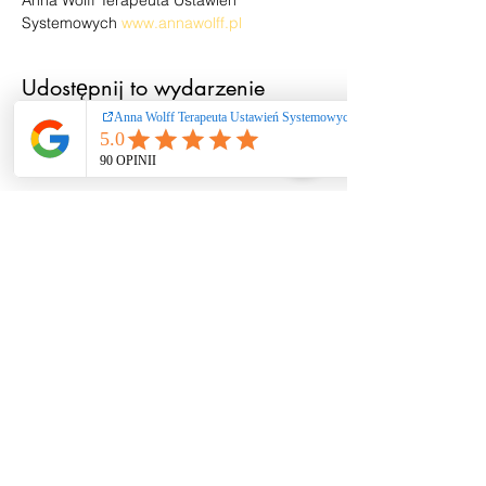
Anna Wolff Terapeuta Ustawień 
Systemowych 
www.annawolff.pl
Udostępnij to wydarzenie
Ustawienia systemowe
/ coaching / praca
rozwojowa nie
stanowią świadczeń
zdrowotnych ani
psychoterapii. Nie
diagnozuję i nie leczę
zaburzeń. W