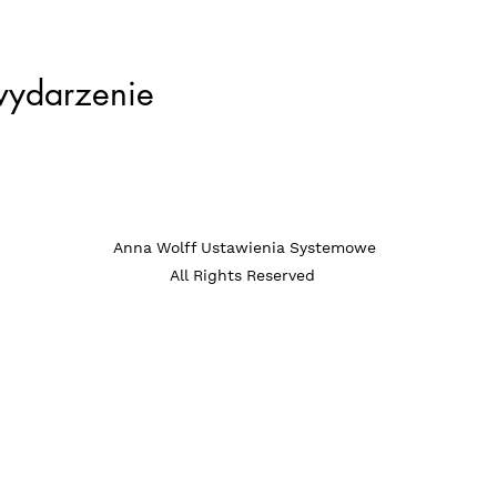
wydarzenie
ia systemowe / c
Anna Wolff Ustawienia Systemowe
All Rights Reserved
rozwojowa nie s
czeń zdrowotnyc
apii. Nie diagnoz