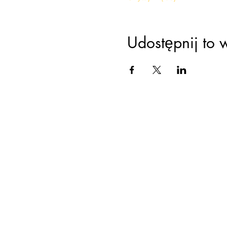
Udostępnij to 
Ustawien
praca 
świad
psychoter