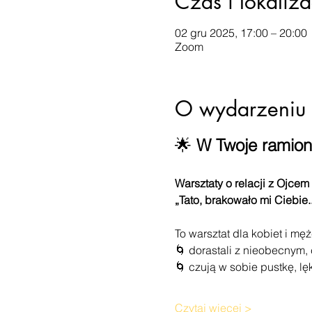
Czas i lokaliza
02 gru 2025, 17:00 – 20:00
Zoom
O wydarzeniu
🌟 
W Twoje ramion
Warsztaty o relacji z Ojcem 
„Tato, brakowało mi Ciebie..
To warsztat dla kobiet i męż
🌀 dorastali z nieobecnym
🌀 czują w sobie pustkę, lę
Czytaj więcej >