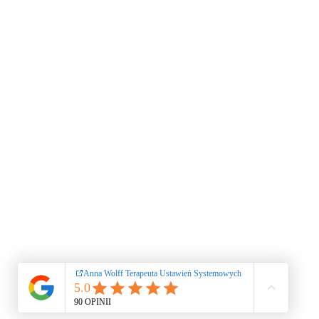
leczę 
kryzysu 
objawów 
lekarzem