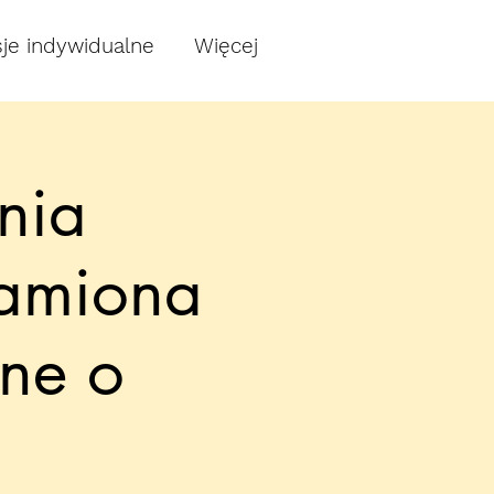
je indywidualne
Więcej
nia
ramiona
ine o