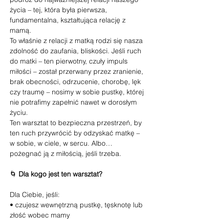
życia – tej, która była pierwsza, 
fundamentalna, kształtująca relację z 
mamą.
To właśnie z relacji z matką rodzi się nasza 
zdolność do zaufania, bliskości. Jeśli ruch 
do matki – ten pierwotny, czuły impuls 
miłości – został przerwany przez zranienie, 
brak obecności, odrzucenie, chorobę, lęk 
czy traumę – nosimy w sobie pustkę, której 
nie potrafimy zapełnić nawet w dorosłym 
życiu.
Ten warsztat to bezpieczna przestrzeń, by 
ten ruch przywrócić by odzyskać matkę – 
w sobie, w ciele, w sercu. Albo… 
pożegnać ją z miłością, jeśli trzeba.
🌀 
Dla kogo jest ten warsztat?
Dla Ciebie, jeśli:
• czujesz wewnętrzną pustkę, tęsknotę lub 
złość wobec mamy