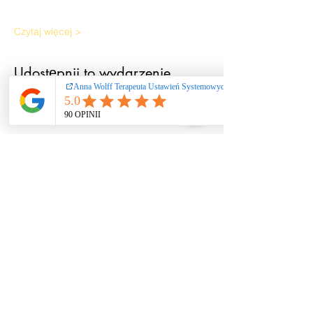
Czytaj więcej >
Udostępnij to wydarzenie
Ustawienia systemowe
/ coaching / praca
rozwojowa nie
stanowią świadczeń
zdrowotnych ani
psychoterapii. Nie
diagnozuję i nie leczę