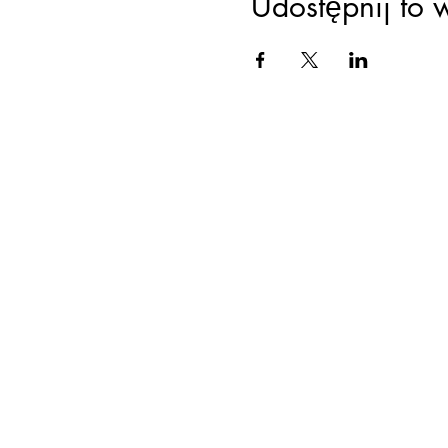
Udostępnij to 
Ustawien
praca 
świad
psychoter
leczę 