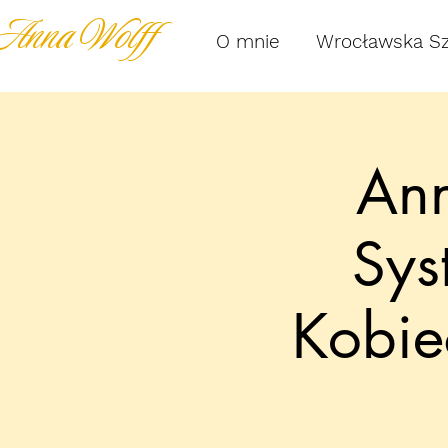
Anna Wolff
O mnie
Wrocławska S
Ann
Sys
Kobi