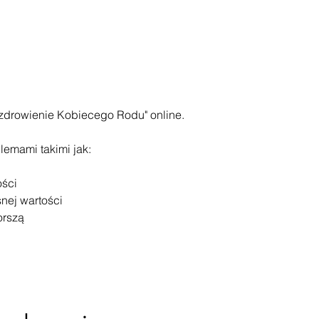
zdrowienie Kobiecego Rodu" online. 
emami takimi jak:
ości
nej wartości
orszą