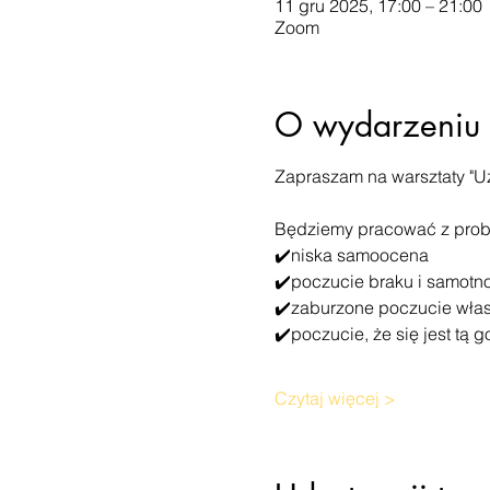
11 gru 2025, 17:00 – 21:00
Zoom
O wydarzeniu
Zapraszam na warsztaty "U
Będziemy pracować z probl
✔️niska samoocena
✔️poczucie braku i samotn
✔️zaburzone poczucie włas
✔️poczucie, że się jest tą g
Czytaj więcej >