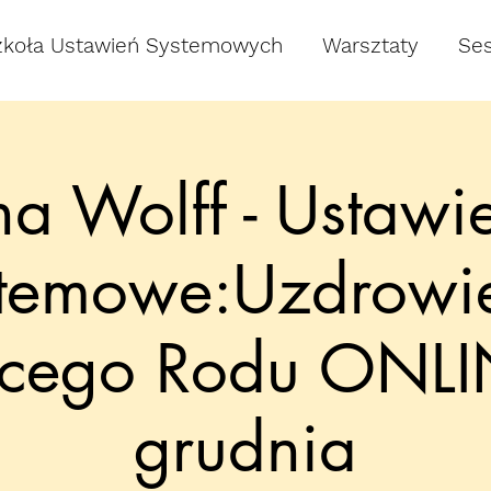
zkoła Ustawień Systemowych
Warsztaty
Ses
a Wolff - Ustawi
temowe:Uzdrowi
ecego Rodu ONLI
grudnia