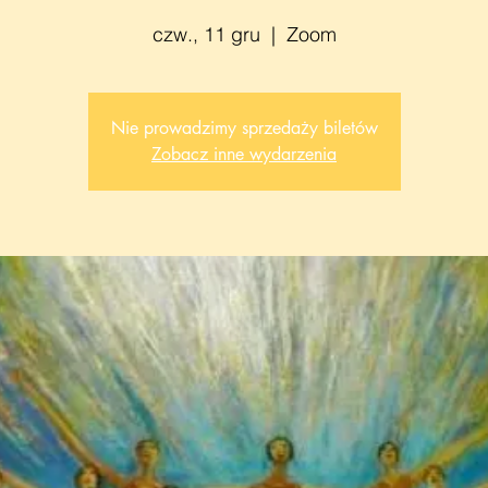
czw., 11 gru
  |  
Zoom
Nie prowadzimy sprzedaży biletów
Zobacz inne wydarzenia