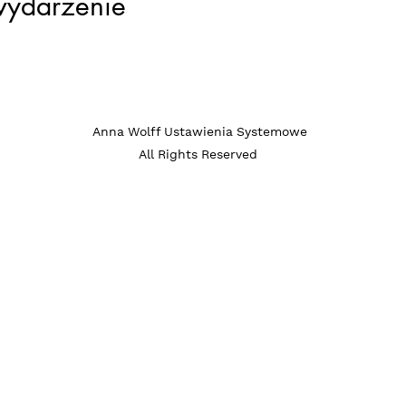
wydarzenie
ia systemowe / c
Anna Wolff Ustawienia Systemowe
All Rights Reserved
rozwojowa nie s
czeń zdrowotnyc
apii. Nie diagnoz
zaburzeń. W prz