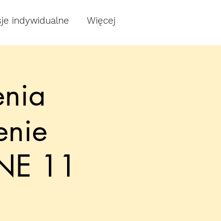
je indywidualne
Więcej
enia
enie
NE 11