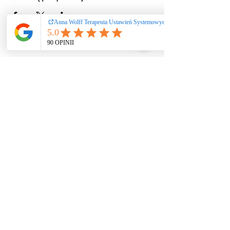
Ustawienia systemowe
/ coaching / praca
rozwojowa nie
stanowią świadczeń
zdrowotnych ani
psychoterapii. Nie
diagnozuję i nie leczę
zaburzeń. W
przypadku kryzysu
zdrowia psychicznego