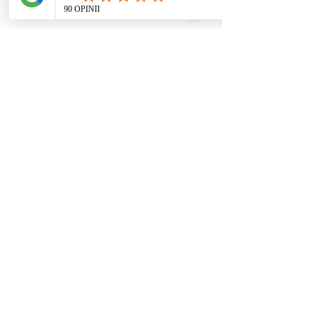
Udostępnij to wydarzenie
Ustawienia systemowe
/ coaching / praca
rozwojowa nie
stanowią świadczeń
zdrowotnych ani
psychoterapii. Nie
diagnozuję i nie leczę
zaburzeń. W