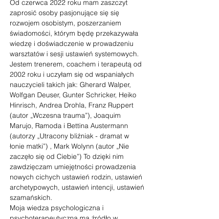
Od czerwca 2022 roku mam zaszczyt 
zaprosić osoby pasjonujące się się 
rozwojem osobistym, poszerzaniem 
świadomości, którym będę przekazywała 
wiedzę i doświadczenie w prowadzeniu 
warsztatów i sesji ustawień systemowych.
Jestem trenerem, coachem i terapeutą od 
2002 roku i uczyłam się od wspaniałych 
nauczycieli takich jak: Gherard Walper, 
Wolfgan Deuser, Gunter Schricker, Heiko 
Hinrisch, Andrea Drohla, Franz Ruppert 
(autor „Wczesna trauma”), Joaquim 
Marujo, Ramoda i Bettina Austermann 
(autorzy „Utracony bliźniak - dramat w 
łonie matki”) , Mark Wolynn (autor „Nie 
zaczęło się od Ciebie”) To dzięki nim 
zawdzięczam umiejętności prowadzenia 
nowych cichych ustawień rodzin, ustawień 
archetypowych, ustawień intencji, ustawień 
szamańskich.
Moja wiedza psychologiczna i 
psychoterapeutyczna ma źródło w 