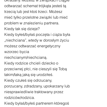
okradany. Możesz w związkach ciągle 
odtwarzać schemat trójkąta jesteś tą 
trzecią lub jest ktoś trzeci. Możesz 
mieć tylko przelotne związki lub mieć 
problem w znalezieniu partnera.
Kiedy tak się dzieje?
Kiedy byłeś/byłaś poczęta i ciąża była 
„niechciana”, wtedy w dorosłym życiu 
możesz odtwarzać energetyczny 
wzorzec bycia 
niechcianym/niechcianą.
Kiedy rodzice chcieli dziecko o 
przeciwnej płci, nie cieszyli się Tobą 
takim/taką jaką się urodziłeś.
Kiedy czułeś się odrzucany, 
porzucany, zdradzany, upokarzany lub 
niesprawiedliwie traktowany przez 
rodziców/rodzica. 
Kiedy byłaś/byłeś partnerem któregoś 