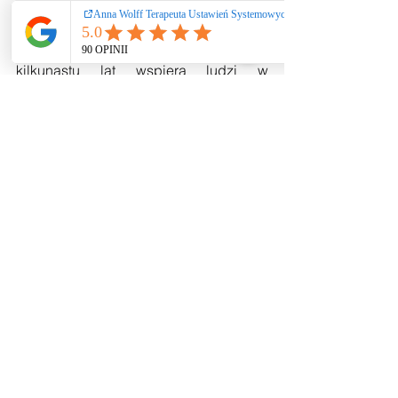
Systemowych®, autorka kursów i 
programów pracy z traumą, intencją i 
przekazem transgeneracyjnym. Od 
kilkunastu lat wspiera ludzi w 
odzyskiwaniu wewnętrznej wolności, 
siły i zaufania do życia.
Komentarze