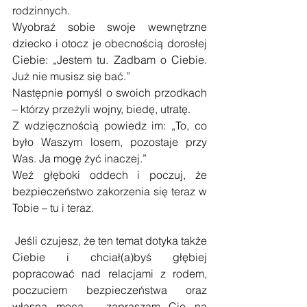
rodzinnych.
Wyobraź sobie swoje wewnętrzne 
dziecko i otocz je obecnością dorosłej 
Ciebie: „Jestem tu. Zadbam o Ciebie. 
Już nie musisz się bać.”
Następnie pomyśl o swoich przodkach 
– którzy przeżyli wojny, biedę, utratę. 
Z wdzięcznością powiedz im: „To, co 
było Waszym losem, pozostaje przy 
Was. Ja mogę żyć inaczej.”
Weź głęboki oddech i poczuj, że 
bezpieczeństwo zakorzenia się teraz w 
Tobie – tu i teraz.
 Jeśli czujesz, że ten temat dotyka także 
Ciebie i chciał(a)byś głębiej 
popracować nad relacjami z rodem, 
poczuciem bezpieczeństwa oraz 
własną mocą – zapraszam Cię na 