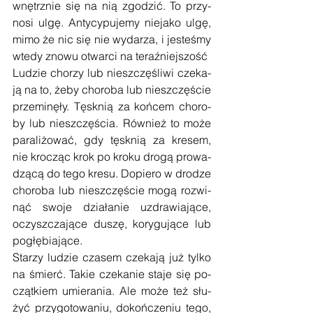
wnętrz­nie się na nią zgo­dzić. To przy­
no­si ulgę. An­ty­cy­pu­je­my nie­ja­ko ulgę, 
mimo że nic się nie wy­da­rza, i je­ste­śmy 
wte­dy zno­wu otwar­ci na te­raź­niej­szość
Lu­dzie cho­rzy lub nie­szczę­śli­wi cze­ka­
ją na to, żeby cho­ro­ba lub nie­szczę­ście 
prze­mi­nę­ły. Tę­sk­nią za koń­cem cho­ro­
by lub nie­szczę­ścia. Rów­nież to może 
pa­ra­li­żo­wać, gdy tę­sk­nią za kre­sem, 
nie kro­cząc krok po kro­ku dro­gą pro­wa­
dzą­cą do tego kre­su. Do­pie­ro w dro­dze 
cho­ro­ba lub nie­szczę­ście mogą roz­wi­
nąć swo­je dzia­ła­nie uzdra­wia­ją­ce, 
oczysz­cza­ją­ce du­szę, ko­ry­gu­ją­ce lub 
po­głę­bia­ją­ce.
Sta­rzy lu­dzie cza­sem cze­ka­ją już tyl­ko 
na śmierć. Ta­kie cze­ka­nie sta­je się po­
cząt­kiem umie­ra­nia. Ale może też słu­
żyć przy­go­to­wa­niu, do­koń­cze­niu tego, 