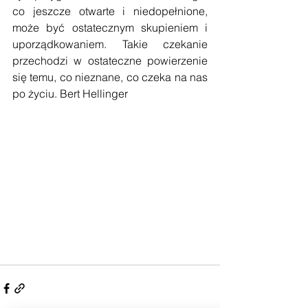
co jesz­cze otwar­te i nie­do­peł­nio­ne, 
może być osta­tecz­nym sku­pie­niem i 
upo­rząd­ko­wa­niem. Ta­kie cze­ka­nie 
prze­cho­dzi w osta­tecz­ne po­wie­rze­nie 
się temu, co nie­zna­ne, co cze­ka na nas 
po ży­ciu. Bert Hellinger