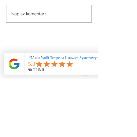
Napisz komentarz...
Ustawienia systemowe
/ coaching / praca
rozwojowa nie
stanowią świadczeń
zdrowotnych ani
psychoterapii. Nie
diagnozuję i nie leczę
zaburzeń. W
przypadku kryzysu
zdrowia psychicznego