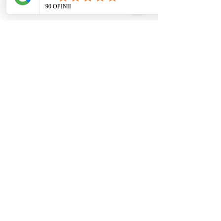
Udostępnij to wydarzenie
Ustawienia systemowe
/ coaching / praca
rozwojowa nie
stanowią świadczeń
zdrowotnych ani
psychoterapii. Nie
diagnozuję i nie leczę
zaburzeń. W